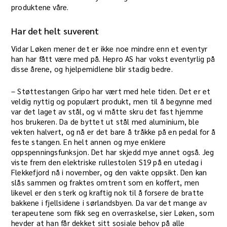
produktene våre.
Har det helt suverent
Vidar Løken mener det er ikke noe mindre enn et eventyr
han har fått være med på. Hepro AS har vokst eventyrlig på
disse årene, og hjelpemidlene blir stadig bedre.
– Støttestangen Gripo har vært med hele tiden. Det er et
veldig nyttig og populært produkt, men til å begynne med
var det laget av stål, og vi måtte skru det fast hjemme
hos brukeren. Da de byttet ut stål med aluminium, ble
vekten halvert, og nå er det bare å tråkke på en pedal for å
feste stangen. En helt annen og mye enklere
oppspenningsfunksjon. Det har skjedd mye annet også. Jeg
viste frem den elektriske rullestolen S19 på en utedag i
Flekkefjord nå i november, og den vakte oppsikt. Den kan
slås sammen og fraktes omtrent som en koffert, men
likevel er den sterk og kraftig nok til å forsere de bratte
bakkene i fjellsidene i sørlandsbyen. Da var det mange av
terapeutene som fikk seg en overraskelse, sier Løken, som
hevder at han får dekket sitt sosiale behov på alle