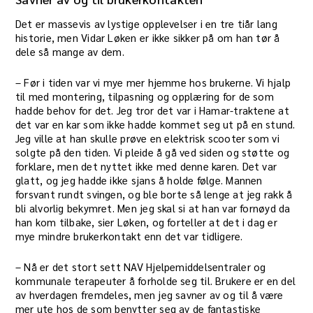
Det er massevis av lystige opplevelser i en tre tiår lang
historie, men Vidar Løken er ikke sikker på om han tør å
dele så mange av dem.
– Før i tiden var vi mye mer hjemme hos brukerne. Vi hjalp
til med montering, tilpasning og opplæring for de som
hadde behov for det. Jeg tror det var i Hamar-traktene at
det var en kar som ikke hadde kommet seg ut på en stund.
Jeg ville at han skulle prøve en elektrisk scooter som vi
solgte på den tiden. Vi pleide å gå ved siden og støtte og
forklare, men det nyttet ikke med denne karen. Det var
glatt, og jeg hadde ikke sjans å holde følge. Mannen
forsvant rundt svingen, og ble borte så lenge at jeg rakk å
bli alvorlig bekymret. Men jeg skal si at han var fornøyd da
han kom tilbake, sier Løken, og forteller at det i dag er
mye mindre brukerkontakt enn det var tidligere.
– Nå er det stort sett NAV Hjelpemiddelsentraler og
kommunale terapeuter å forholde seg til. Brukere er en del
av hverdagen fremdeles, men jeg savner av og til å være
mer ute hos de som benytter seg av de fantastiske