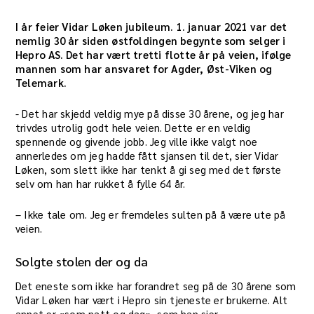
I år feier Vidar Løken jubileum. 1. januar 2021 var det
nemlig 30 år siden østfoldingen begynte som selger i
Hepro AS. Det har vært tretti flotte år på veien, ifølge
mannen som har ansvaret for Agder, Øst-Viken og
Telemark.
​- Det har skjedd veldig mye på disse 30 årene, og jeg har
trivdes utrolig godt hele veien. Dette er en veldig
spennende og givende jobb. Jeg ville ikke valgt noe
annerledes om jeg hadde fått sjansen til det, sier Vidar
Løken, som slett ikke har tenkt å gi seg med det første
selv om han har rukket å fylle 64 år.
– Ikke tale om. Jeg er fremdeles sulten på å være ute på
veien.
Solgte stolen der og da
​Det eneste som ikke har forandret seg på de 30 årene som
Vidar Løken har vært i Hepro sin tjeneste er brukerne. Alt
annet er «som natt og dag», som han sier.