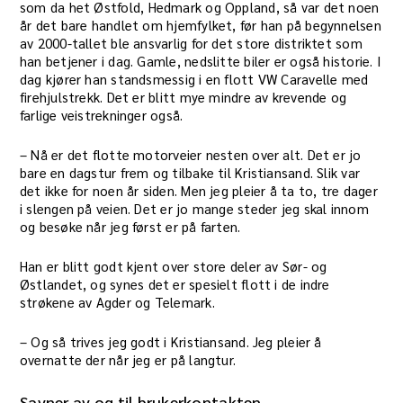
som da het Østfold, Hedmark og Oppland, så var det noen
år det bare handlet om hjemfylket, før han på begynnelsen
av 2000-tallet ble ansvarlig for det store distriktet som
han betjener i dag. Gamle, nedslitte biler er også historie. I
dag kjører han standsmessig i en flott VW Caravelle med
firehjulstrekk. Det er blitt mye mindre av krevende og
farlige veistrekninger også.
– Nå er det flotte motorveier nesten over alt. Det er jo
bare en dagstur frem og tilbake til Kristiansand. Slik var
det ikke for noen år siden. Men jeg pleier å ta to, tre dager
i slengen på veien. Det er jo mange steder jeg skal innom
og besøke når jeg først er på farten.
Han er blitt godt kjent over store deler av Sør- og
Østlandet, og synes det er spesielt flott i de indre
strøkene av Agder og Telemark.
– Og så trives jeg godt i Kristiansand. Jeg pleier å
overnatte der når jeg er på langtur.
Savner av og til brukerkontakten