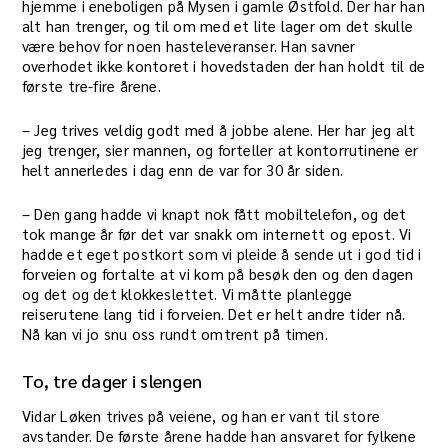
hjemme i eneboligen på Mysen i gamle Østfold. Der har han
alt han trenger, og til om med et lite lager om det skulle
være behov for noen hasteleveranser. Han savner
overhodet ikke kontoret i hovedstaden der han holdt til de
første tre-fire årene.
– Jeg trives veldig godt med å jobbe alene. Her har jeg alt
jeg trenger, sier mannen, og forteller at kontorrutinene er
helt annerledes i dag enn de var for 30 år siden.
– Den gang hadde vi knapt nok fått mobiltelefon, og det
tok mange år før det var snakk om internett og epost. Vi
hadde et eget postkort som vi pleide å sende ut i god tid i
forveien og fortalte at vi kom på besøk den og den dagen
og det og det klokkeslettet. Vi måtte planlegge
reiserutene lang tid i forveien. Det er helt andre tider nå.
Nå kan vi jo snu oss rundt omtrent på timen.
To, tre dager i slengen
Vidar Løken trives på veiene, og han er vant til store
avstander. De første årene hadde han ansvaret for fylkene