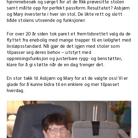
hjemmebesøk og sørget for at de fikk prøvesitte stolen
samt målte opp for perfekt passform. Resultatet? Asbjørn
og Mary investerte i hver sin stol. De likte rett og slett
både stolens utseende og funksjoner.
For over 20 år siden tok paret et fremtidsrettet valg da de
flyttet fra enebolig med mange trapper til en leilighet med
livsløpsstandard. Nå gjør de det igjen med stoler som
tilpasser seg deres behov – utstyrt med
oppreisingsfunksjon og justerbare rygg- og benstøtter,
klare for å gi støtte når de en dag trenger det.
En stor takk til Asbjørn og Mary for at de valgte oss! Vi er
glade for å kunne bidra til en enklere og mer tilpasset
hverdag.