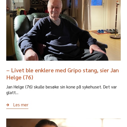
– Livet ble enklere med Gripo stang, sier Jan
Helge (76)
Jan Helge (76) skulle besøke sin kone på sykehuset. Det var
glatt...
Les mer