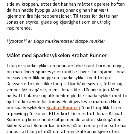
side av kroppen, etter det har han måttet operere hoften
da han hadde hyppige luksasjoner og han har vært
igjennom fire hjerteoperasjoner. Til tross for dette har
Jonas en styrke, glede og kjærlighet som er utrolig
inspirerende.
Hypotoni* er slapp muskelmasse/ slappe muskler
Målet med Sparkesykkelen Krabat Runner
I dag er sparkesykkel en populær leke blant barn og unge,
og man finner sparkesykler rundt et hvert hushjørne. Jonas
og søsteren fikk begge en sparkesykkel med to hjul.
Dessverre tok det ikke lang tid før både søster, fetter og
venner føk av gårde, mens Jonas ble stående igjen. Med
nedsatt balanse og ulik benlengde ble sparkesykkel med to
hjul for krevende for Jonas. Heldigvis leste mamma Nina
om sparkesykkelen
Krabat Runner
på nett og fikk til en
utprøving på skolen. Etter kort tid mestret Jonas Krabat
Runner og kunne holde følge med de andre i skolegården.
Siden Krabat Runner kan brukes både med og uten sete har
Jonas satt seg et mål om at han skal kunne kjøre uten