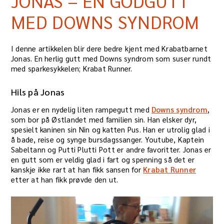
JONAS – EN GODGUTT
MED DOWNS SYNDROM
I denne artikkelen blir dere bedre kjent med Krabatbarnet
Jonas. En herlig gutt med Downs syndrom som suser rundt
med sparkesykkelen; Krabat Runner.
Hils på Jonas
Jonas er en nydelig liten rampegutt med
Downs syndrom
,
som bor på Østlandet med familien sin. Han elsker dyr,
spesielt kaninen sin Nin og katten Pus. Han er utrolig glad i
å bade, reise og synge bursdagssanger. Youtube, Kaptein
Sabeltann og Putti Plutti Pott er andre favoritter. Jonas er
en gutt som er veldig glad i fart og spenning så det er
kanskje ikke rart at han fikk sansen for
Krabat Runner
etter at han fikk prøvde den ut.