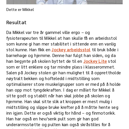
Dette er Mikkel
Resultat
Da Mikkel var tre år gammel ville ergo – og
fysioterapeuten til Mikkel at han skulle få en arbeidsstol
som kunne gi han mer stabilitet i sittende enn en vanlig
stol kunne. Han fikk en
Jockey arbeidsstol
til bruk både i
barnehage og hjemme. Denne har fulgt han siden, og da
han begynte på skolen byttet de til en
Jockey Lite
stol
som er litt enklere og tar mindre plass i klasserommet.
Salen på Jockey stolen gir han mulighet til å opprettholde
nøytralt bekken og hofteledd i midtstilling som
optimaliserer store muskelgrupper som er med på å holde
han opp mot tyngdekraften. I dag er målet for Mikkel å
sitte godt og stabilt når han skal jobbe på skolen og
hjemme. Han skal sitte slik at kroppen er mest mulig i
midtstilling og slippe bruke krefter på å måtte hente seg
inn igjen. Dette er også viktig for hånd – og finmotorikk.
Han har også en hev/senk pult som gir han god
underarmsstøtte og pulten kan også skråstilles for å