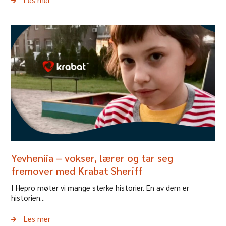
Yevheniia – vokser, lærer og tar seg
fremover med Krabat Sheriff
I Hepro møter vi mange sterke historier. En av dem er
historien...
Les mer