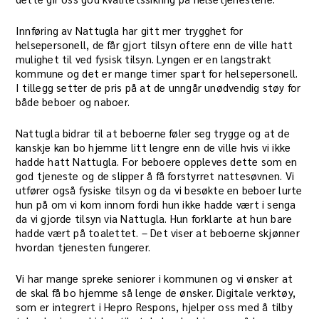
Innføring av Nattugla har gitt mer trygghet for
helsepersonell, de får gjort tilsyn oftere enn de ville hatt
mulighet til ved fysisk tilsyn. Lyngen er en langstrakt
kommune og det er mange timer spart for helsepersonell.
I tillegg setter de pris på at de unngår unødvendig støy for
både beboer og naboer.
Nattugla bidrar til at beboerne føler seg trygge og at de
kanskje kan bo hjemme litt lengre enn de ville hvis vi ikke
hadde hatt Nattugla. For beboere oppleves dette som en
god tjeneste og de slipper å få forstyrret nattesøvnen. Vi
utfører også fysiske tilsyn og da vi besøkte en beboer lurte
hun på om vi kom innom fordi hun ikke hadde vært i senga
da vi gjorde tilsyn via Nattugla. Hun forklarte at hun bare
hadde vært på toalettet. – Det viser at beboerne skjønner
hvordan tjenesten fungerer.
Vi har mange spreke seniorer i kommunen og vi ønsker at
de skal få bo hjemme så lenge de ønsker. Digitale verktøy,
som er integrert i Hepro Respons, hjelper oss med å tilby