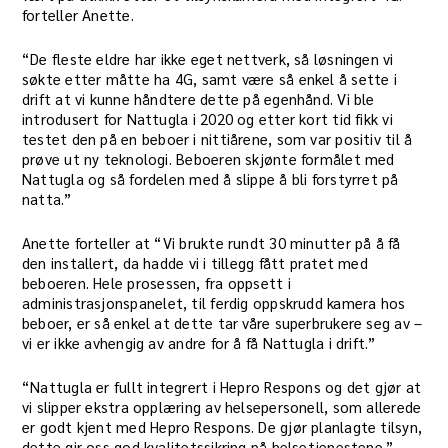
forteller Anette.
“De fleste eldre har ikke eget nettverk, så løsningen vi
søkte etter måtte ha 4G, samt være så enkel å sette i
drift at vi kunne håndtere dette på egenhånd. Vi ble
introdusert for Nattugla i 2020 og etter kort tid fikk vi
testet den på en beboer i nittiårene, som var positiv til å
prøve ut ny teknologi. Beboeren skjønte formålet med
Nattugla og så fordelen med å slippe å bli forstyrret på
natta.”
Anette forteller at “Vi brukte rundt 30 minutter på å få
den installert, da hadde vi i tillegg fått pratet med
beboeren. Hele prosessen, fra oppsett i
administrasjonspanelet, til ferdig oppskrudd kamera hos
beboer, er så enkel at dette tar våre superbrukere seg av –
vi er ikke avhengig av andre for å få Nattugla i drift.”
“Nattugla er fullt integrert i Hepro Respons og det gjør at
vi slipper ekstra opplæring av helsepersonell, som allerede
er godt kjent med Hepro Respons. De gjør planlagte tilsyn,
dette gir oss god kvalitetssikring på helsetjenestene.”