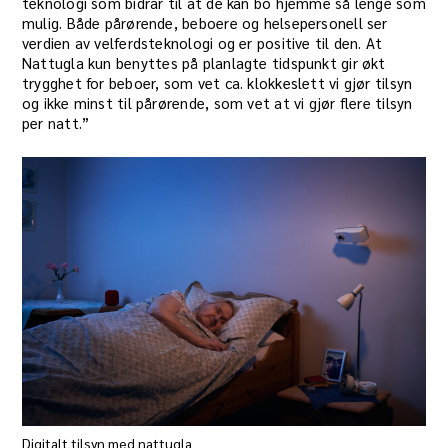
teknologi som bidrar til at de kan bo hjemme så lenge som
mulig. Både pårørende, beboere og helsepersonell ser
verdien av velferdsteknologi og er positive til den. At
Nattugla kun benyttes på planlagte tidspunkt gir økt
trygghet for beboer, som vet ca. klokkeslett vi gjør tilsyn
og ikke minst til pårørende, som vet at vi gjør flere tilsyn
per natt.”
Digitalt tilsyn med nattugla