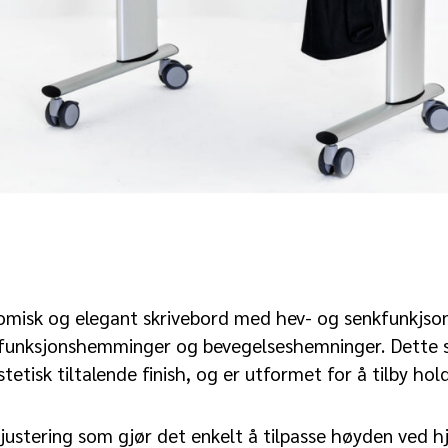
omisk og elegant skrivebord med hev- og senkfunkjson
funksjonshemminger og bevegelseshemninger. Dette 
etisk tiltalende finish, og er utformet for å tilby hol
ustering som gjør det enkelt å tilpasse høyden ved hje