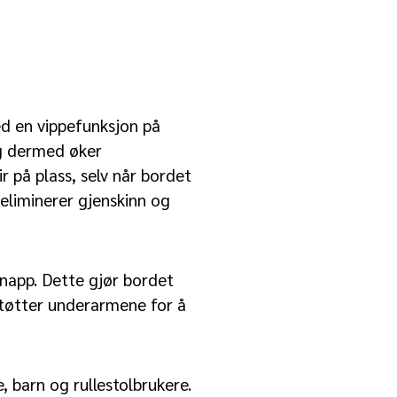
ed en vippefunksjon på
og dermed øker
 på plass, selv når bordet
 eliminerer gjenskinn og
knapp. Dette gjør bordet
støtter underarmene for å
, barn og rullestolbrukere.