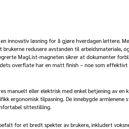
 en innovativ løsning for å gjøre hverdagen lettere. M
et brukerne redusere avstanden til arbeidsmateriale, 
egrerte MagList-magneten sikrer at dokumenter forblir
Bordets overflate har en matt finish – noe som effektivt
es manuelt eller elektrisk med enkel betjening av en 
sifikk ergonomisk tilpasning. De innebygde armlenene 
ortabel sittestilling.
efalt for et bredt spekter av brukere, inkludert voksne