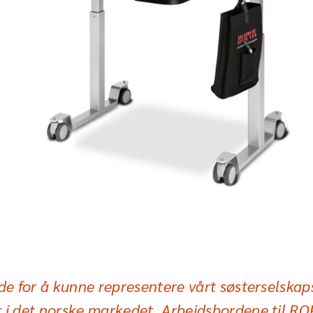
ade for å kunne representere vårt søsterselskaps
 i det norske markedet. Arbeidsbordene til R