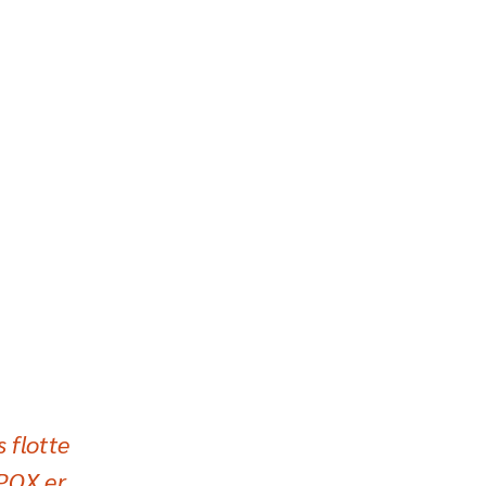
 flotte
OPOX er