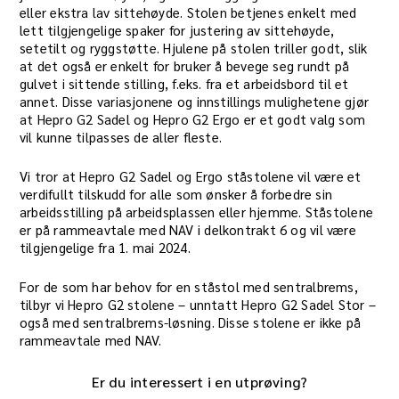
eller ekstra lav sittehøyde. Stolen betjenes enkelt med
lett tilgjengelige spaker for justering av sittehøyde,
setetilt og ryggstøtte. Hjulene på stolen triller godt, slik
at det også er enkelt for bruker å bevege seg rundt på
gulvet i sittende stilling, f.eks. fra et arbeidsbord til et
annet. Disse variasjonene og innstillings mulighetene gjør
at Hepro G2 Sadel og Hepro G2 Ergo er et godt valg som
vil kunne tilpasses de aller fleste.
Vi tror at Hepro G2 Sadel og Ergo ståstolene vil være et
verdifullt tilskudd for alle som ønsker å forbedre sin
arbeidsstilling på arbeidsplassen eller hjemme. Ståstolene
er på rammeavtale med NAV i delkontrakt 6 og vil være
tilgjengelige fra 1. mai 2024.
For de som har behov for en ståstol med sentralbrems,
tilbyr vi Hepro G2 stolene – unntatt Hepro G2 Sadel Stor –
også med sentralbrems-løsning. Disse stolene er ikke på
rammeavtale med NAV.
Er du interessert i en utprøving?