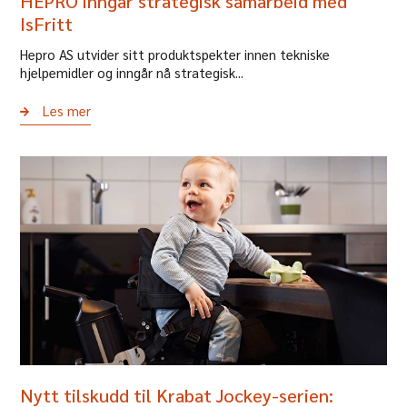
HEPRO inngår strategisk samarbeid med
IsFritt
Hepro AS utvider sitt produktspekter innen tekniske
hjelpemidler og inngår nå strategisk...
Les mer
Nytt tilskudd til Krabat Jockey-serien: