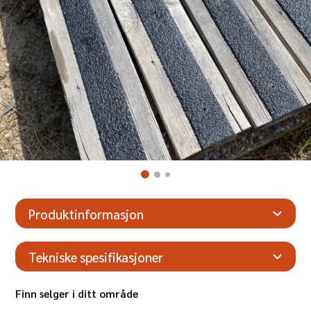
Produktinformasjon
Tekniske spesifikasjoner
Farge
Sort
Finn selger i ditt område
Lengde
1 m