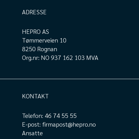
Fotstøtte venstre Cobi
ADRESSE
Tilt + Rise N Recline
Fotstøtte til Cobi tilt og
Rise tilt, venstre side
HEPRO AS
Tømmerveien 10
8250 Rognan
Amputeringsstøtte
Org.nr: NO 937 162 103 MVA
høyre Cobi Tilt + Rise N
recline
Aputasjonsstøtte til Cobi
Tilt og Rise Tilt dusjstol,
høyre side.
KONTAKT
Amputeringsstøtte
venstre Cobi Tilt + Rise
N recli
Telefon:
46 74 55 55
Aputasjonsstøtte til Cobi
Tilt og Rise Tilt dusjstol,
E-post:
firmapost@hepro.no
venstre side.
Ansatte