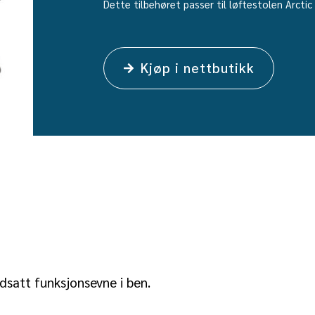
Dette tilbehøret passer til løftestolen Arcti
Kjøp i nettbutikk
dsatt funksjonsevne i ben.