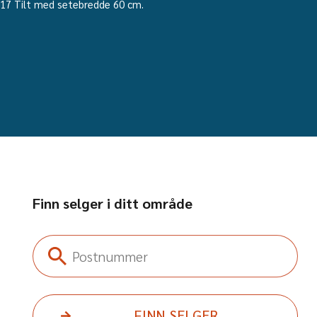
c 17 Tilt med setebredde 60 cm.
Finn selger i ditt område
Postnummer