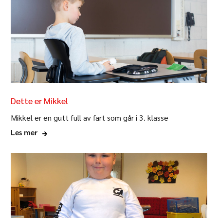
Dette er Mikkel
Dette er Bjørn Hendrik
Mikkel er en gutt full av fart som går i 3. klasse
Bjørn er en ni år gammel gutt som er diagnostisert med
Les mer
ADHD.
Les mer