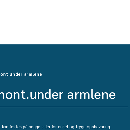
mont.under armlene
mont.under armlene
an festes på begge sider for enkel og trygg oppbevaring.