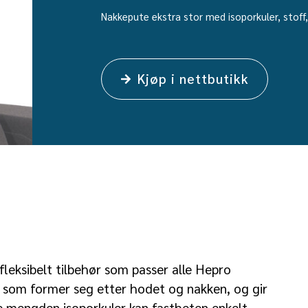
Nakkepute ekstra stor med isoporkuler, stoff, 
Kjøp i nettbutikk
fleksibelt tilbehør som passer alle Hepro
r som former seg etter hodet og nakken, og gir
e mengden isoporkuler kan fastheten enkelt