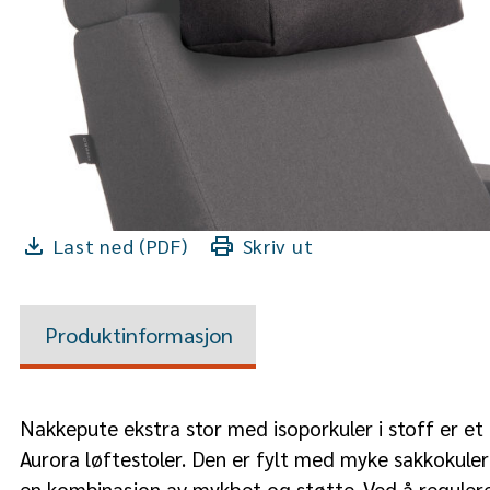
Last ned (PDF)
Skriv ut
Produktinformasjon
Nakkepute ekstra stor med isoporkuler i stoff er et 
Aurora løftestoler. Den er fylt med myke sakkokule
en kombinasjon av mykhet og støtte. Ved å reguler