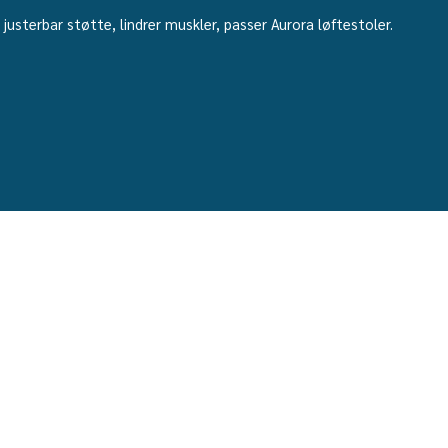
justerbar støtte, lindrer muskler, passer Aurora løftestoler.