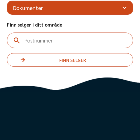
Maks brukervekt
250 kg
Dokumenter
Setebredde
60 cm
Setedybde
36 cm
Finn selger i ditt område
Størrelse sammenlagt
79 x 33 x 103 cm
Totalvekt
30 kg
Postnummer