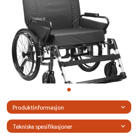
Produktinformasjon
Tekniske spesifikasjoner
Høyde
103 cm