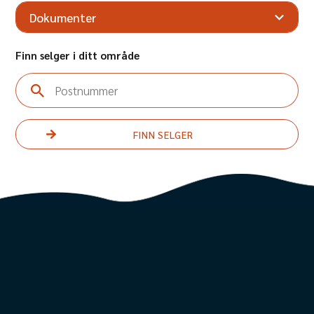
Maks brukervekt
250 kg
Dokumenter
Setebredde
75 cm
Setedybde
39 cm cm
Finn selger i ditt område
Størrelse sammenlagt
82 x 33 x 103 cm
Totalvekt
30 kg
Postnummer