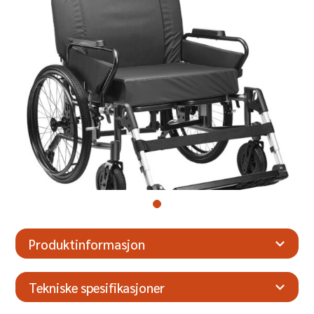
Produktinformasjon
Tekniske spesifikasjoner
Høyde
103 cm