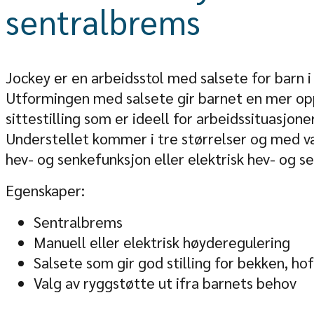
sentralbrems
Jockey er en arbeidsstol med salsete for barn i
Utformingen med salsete gir barnet en mer opp
sittestilling som er ideell for arbeidssituasjone
Understellet kommer i tre størrelser og med v
hev- og senkefunksjon eller elektrisk hev- og s
Egenskaper:
Sentralbrems
Manuell eller elektrisk høyderegulering
Salsete som gir god stilling for bekken, ho
Valg av ryggstøtte ut ifra barnets behov