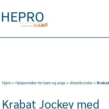
Hjem
>
Hjelpemidler for barn og unge
>
Arbeidsstoler
>
Kraba
Krabat Jockey med