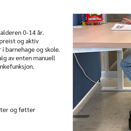
 alderen 0-14 år.
reist og aktiv
r i barnehage og skole.
alg av enten manuell
enkefunksjon.
fter og føtter