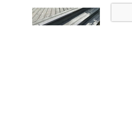
Antiskli trappenese 1 m (grå)
Antiskli trappenese, grå, 1 meter – effektiv
sklisikring og kontras...
Les mer