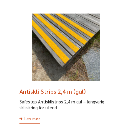
Antiskli Strips 2,4 m (gul)
Safestep Antisklistrips 2,4 m gul – langvarig
sklisikring for utend...
Les mer