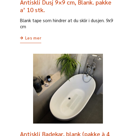
Antiskli Dusj 9×9 cm, Blank. pakke
a’ 10 stk.
Blank tape som hindrer at du sklir i dusjen. 9x9
cm
Les mer
Antiskli Badekar, blank (pakke à 4