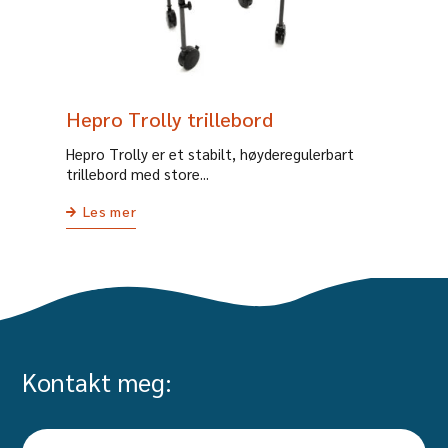
Hepro Trolly trillebord
Hepro ​​Trolly er et stabilt, høyderegulerbart
trillebord med store...
Les mer
Kontakt meg:
Navn