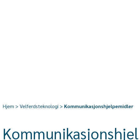
Hjem
>
Velferdsteknologi
>
​Kommunikasjonshjelpemidler
​Kommunikasjonshjel