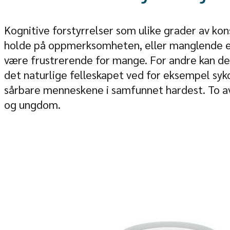
​Kognitive forstyrrelser som ulike grader av k
holde på oppmerksomheten, eller manglende ev
være frustrerende for mange. For andre kan det
det naturlige felleskapet ved for eksempel sy
sårbare menneskene i samfunnet hardest. To a
og ungdom.