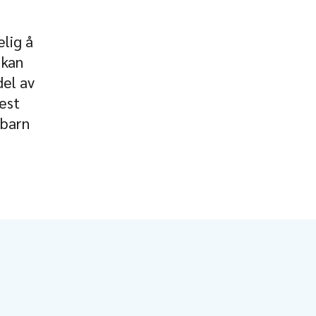
lig å
 kan
del av
est
 barn