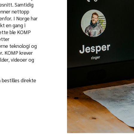
esnitt. Samtidig
enner nettopp
tenfor. I Norge har
kt en gang i
dette ble KOMP
etter
rne teknologi og
er. KOMP krever
lder, videoer og
bestilles direkte